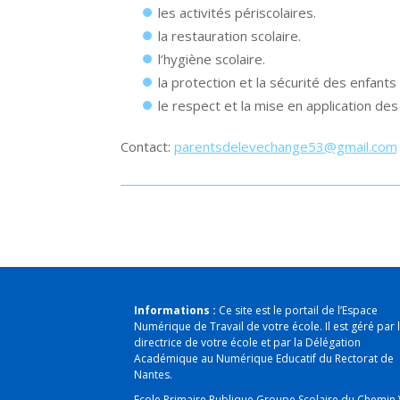
les activités périscolaires.
la restauration scolaire.
l’hygiène scolaire.
la protection et la sécurité des enfants 
le respect et la mise en application des
Contact:
parentsdelevechange53@gmail.com
Informations :
Ce site est le portail de l’Espace
Numérique de Travail de votre école. Il est géré par 
directrice de votre école et par la Délégation
Académique au Numérique Educatif du Rectorat de
Nantes.
Ecole Primaire Publique Groupe Scolaire du Chemin 