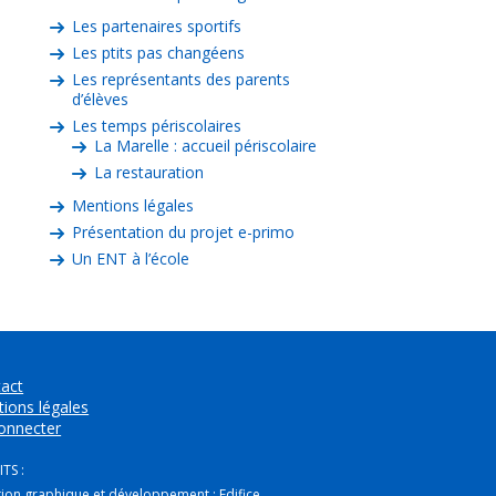
Les partenaires sportifs
Les ptits pas changéens
Les représentants des parents
d’élèves
Les temps périscolaires
La Marelle : accueil périscolaire
La restauration
Mentions légales
Présentation du projet e-primo
Un ENT à l’école
act
ions légales
onnecter
TS :
tion graphique et développement :
Edifice