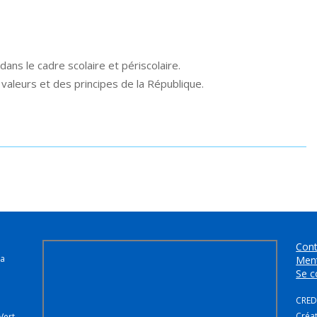
dans le cadre scolaire et périscolaire.
 valeurs et des principes de la République.
Cont
la
Ment
Se c
CREDI
Créa
Vert